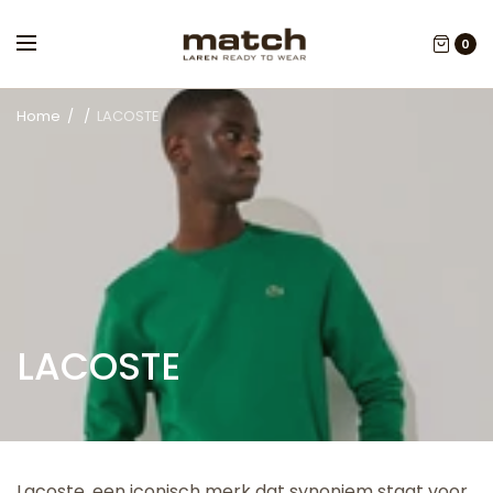
0
Home
/
/
LACOSTE
LACOSTE
Lacoste, een iconisch merk dat synoniem staat voor