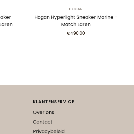
HOGAN
eaker
Hogan Hyperlight Sneaker Marine -
Laren
Match Laren
€490,00
KLANTENSERVICE
Over ons
Contact
Privacybeleid