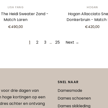
LISA YANG
HOGAN
g The Heidi Sweater Zand -
Hogan Allacciato Sn
Match Laren
Donkerbruin - Match 
€490,00
€420,00
1
2
3
…
25
Next →
SNEL NAAR
 voor drie dagen van
Damesmode
an hoge kortingen op een
Dames schoenen
 adres achter en ontvang
Dames skikleding