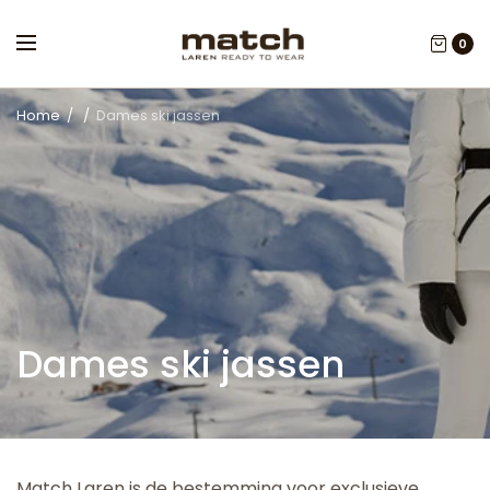
0
Home
/
/
Dames ski jassen
Dames ski jassen
Match Laren is de bestemming voor exclusieve