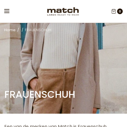
0
Home
/
/
FRAUENSCHUH
FRAUENSCHUH
Een van de merken van Match is Frauenschuh.