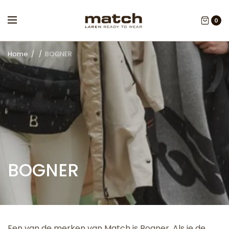
0
Home
/
/
BOGNER
BOGNER
Een van de merken van Match is Bogner. Als je de