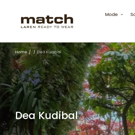
Mode
S
Home
/
/
Dea Kudibal
Dea Kudibal