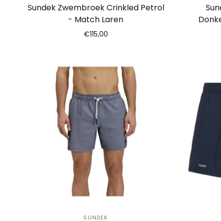
Sundek Zwembroek Crinkled Petrol
Sun
- Match Laren
Donke
€115,00
SUNDEK