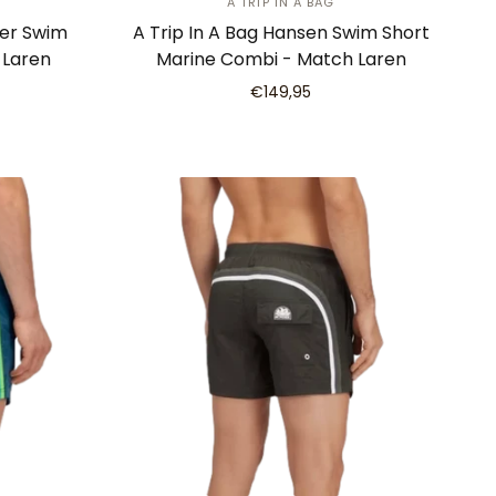
A TRIP IN A BAG
ker Swim
A Trip In A Bag Hansen Swim Short
 Laren
Marine Combi - Match Laren
€149,95