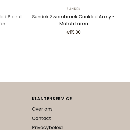
SUNDEK
ed Petrol
Sundek Zwembroek Crinkled Army -
ren
Match Laren
€115,00
KLANTENSERVICE
Over ons
Contact
Privacybeleid