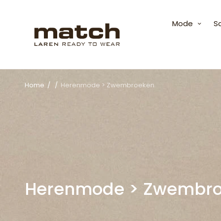
Mode
S
Home
/
/
Herenmode > Zwembroeken
Herenmode > Zwembr