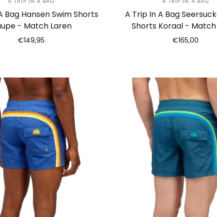
A TRIP IN A BAG
A TRIP IN A BAG
 A Bag Hansen Swim Shorts
A Trip In A Bag Seersuc
upe - Match Laren
Shorts Koraal - Match
€149,95
€165,00