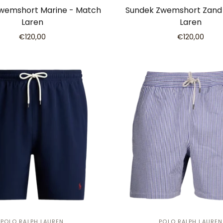
wemshort Marine - Match
Sundek Zwemshort Zand
Laren
Laren
€120,00
€120,00
POLO RALPH LAUREN
POLO RALPH LAUREN