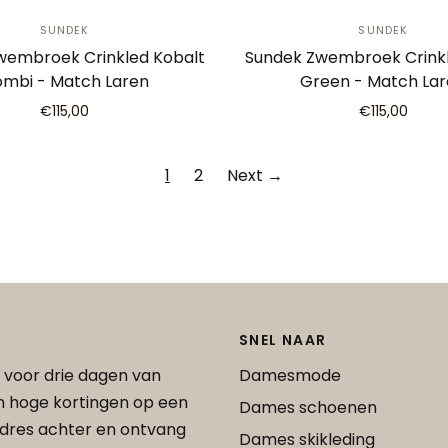
SUNDEK
SUNDEK
wembroek Crinkled Kobalt
Sundek Zwembroek Crinkl
mbi - Match Laren
Green - Match La
€115,00
€115,00
1
2
Next →
SNEL NAAR
 voor drie dagen van
Damesmode
an hoge kortingen op een
Dames schoenen
 adres achter en ontvang
Dames skikleding