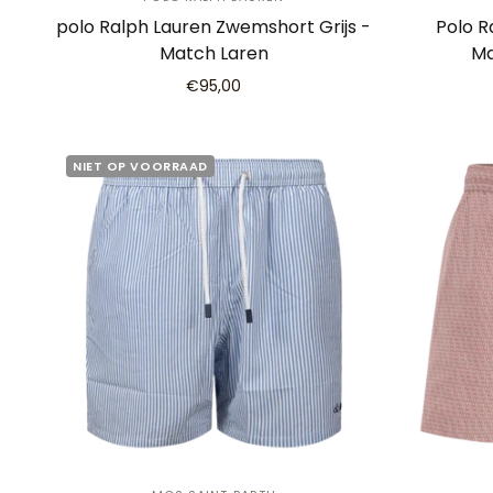
polo Ralph Lauren Zwemshort Grijs -
Polo R
Match Laren
Ma
€95,00
NIET OP VOORRAAD