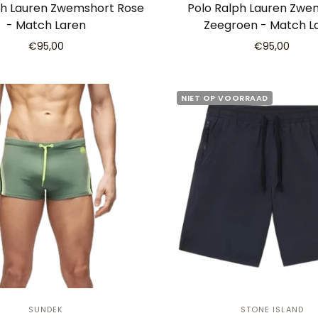
ph Lauren Zwemshort Rose
Polo Ralph Lauren Zwe
- Match Laren
Zeegroen - Match L
€95,00
€95,00
NIET OP VOORRAAD
SUNDEK
STONE ISLAND