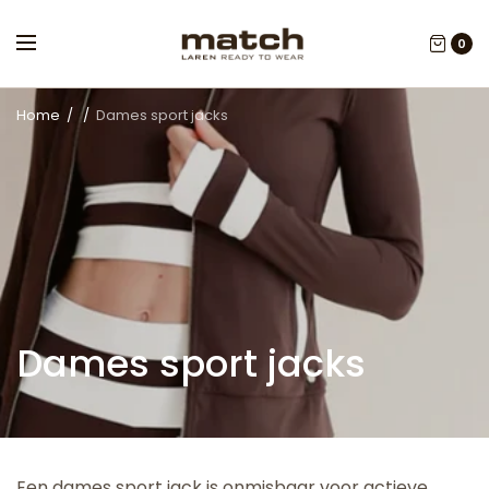
0
Home
/
/
Dames sport jacks
Dames sport jacks
Een dames sport jack is onmisbaar voor actieve