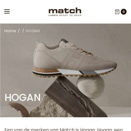
0
Home
/
/
HOGAN
HOGAN
Een van de merken van Match is Hogan. Hogan, een