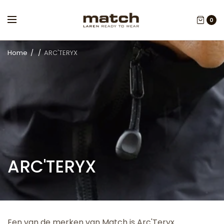
0
Home
/
/
ARC'TERYX
ARC'TERYX
Een van de merken van Match is Arc'Teryx.