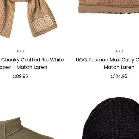
UGG
UGG
 Chunky Crafted Rib White
UGG Tasman Maxi Curly C
pper - Match Laren
Match Laren
€89,95
€134,95