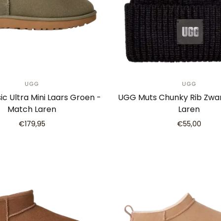
UGG
UGG
ic Ultra Mini Laars Groen -
UGG Muts Chunky Rib Zwa
Match Laren
Laren
€179,95
€55,00