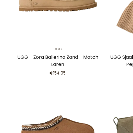
UGG
UGG - Zora Ballerina Zand - Match
UGG Sjaal
Laren
Pe
€154,95