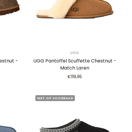
UGG
stnut -
UGG Pantoffel Scuffette Chestnut -
Match Laren
€119,95
NIET OP VOORRAAD