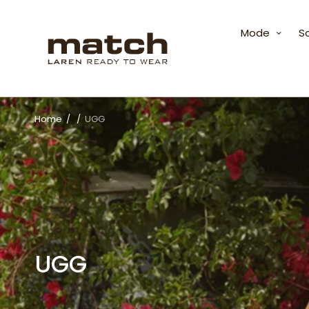
Mode
S
Home
/
/
UGG
UGG