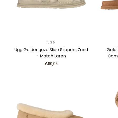
UGG
Ugg Goldengaze Slide Slippers Zand
Gold
- Match Laren
Came
€119,95