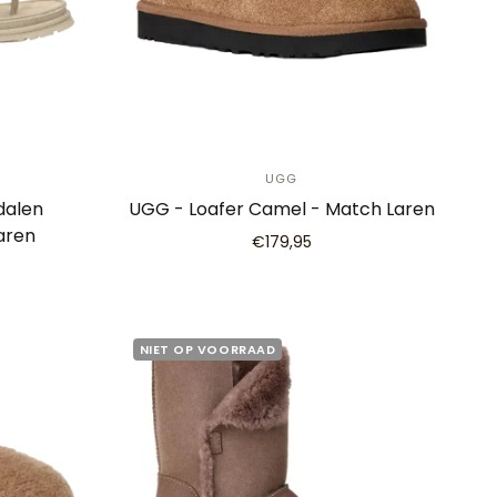
UGG
dalen
UGG - Loafer Camel - Match Laren
aren
€179,95
NIET OP VOORRAAD