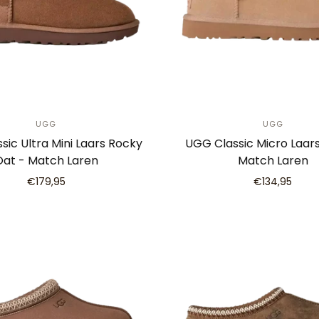
UGG
UGG
sic Ultra Mini Laars Rocky
UGG Classic Micro Laar
Oat - Match Laren
Match Laren
€179,95
€134,95