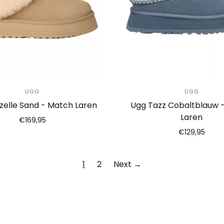
UGG
UGG
zelle Sand - Match Laren
Ugg Tazz Cobaltblauw 
Laren
€169,95
€129,95
1
2
Next →