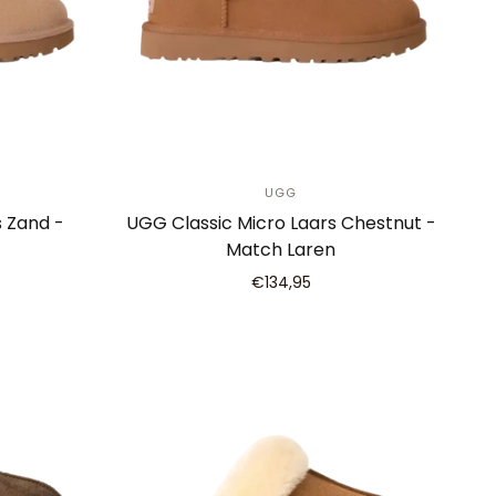
UGG
s Zand -
UGG Classic Micro Laars Chestnut -
Match Laren
€134,95