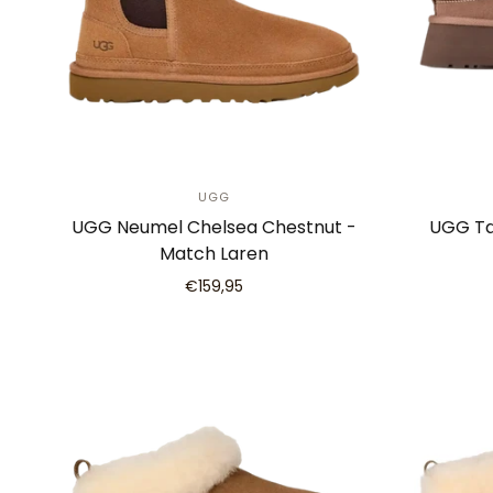
UGG
UGG Neumel Chelsea Chestnut -
UGG Ta
Match Laren
€159,95