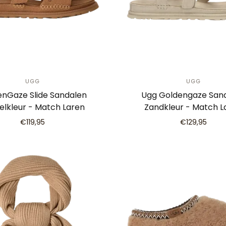
UGG
UGG
enGaze Slide Sandalen
Ugg Goldengaze San
lkleur - Match Laren
Zandkleur - Match L
€119,95
€129,95