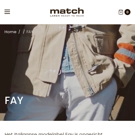
0
Home
/
/
FAY
FAY
Het Italiaanse modelabel Fay is opgericht