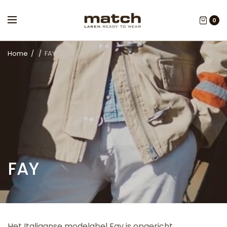
0
Home
/
/
FAY
FAY
Het Italiaanse modelabel Fay is opgericht