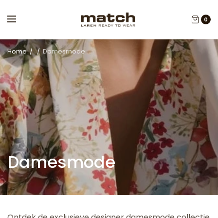
0
Home
/
/
Damesmode
Damesmode
Ontdek de exclusieve designer damesmode collectie