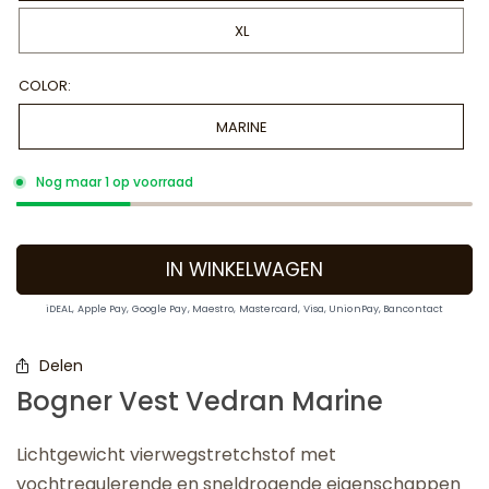
XL
COLOR:
MARINE
Nog maar 1 op voorraad
IN WINKELWAGEN
iDEAL, Apple Pay, Google Pay, Maestro, Mastercard, Visa, UnionPay, Bancontact
Delen
Bogner Vest Vedran Marine
Lichtgewicht vierwegstretchstof met
vochtregulerende en sneldrogende eigenschappen