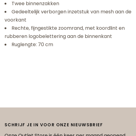
Twee binnenzakken
Gedeeltelijk verborgen inzetstuk van mesh aan de
voorkant
Rechte, fijngestikte zoomrand, met koordlint en
rubberen logobelettering aan de binnenkant
Ruglengte: 70 cm
SCHRIJF JE IN VOOR ONZE NIEUWSBRIEF
Onze Outlet Store is één keer per maand geopend