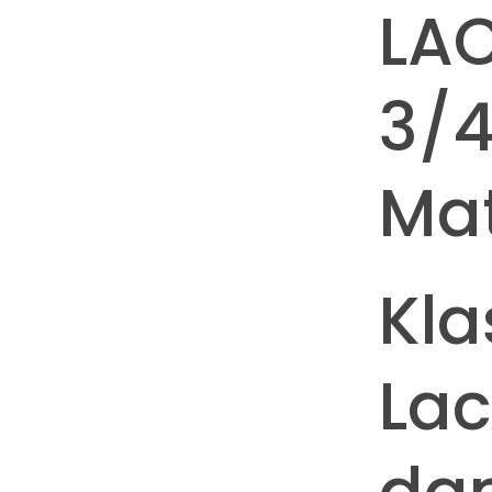
LAC
3/
Mat
Kla
Lac
da