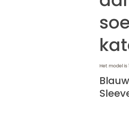
soe
ka
Het model is
Blauw
Sleev