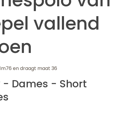
pel vallend
toen
 1m76 en draagt maat 36
 - Dames - Short
es