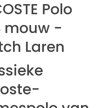
OSTE Polo
4 mouw -
ch Laren
ssieke
oste-
mespolo van