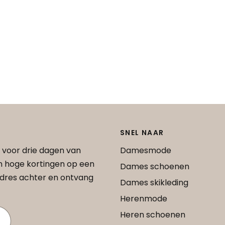
SNEL NAAR
 voor drie dagen van
Damesmode
an hoge kortingen op een
Dames schoenen
 adres achter en ontvang
Dames skikleding
Herenmode
Heren schoenen