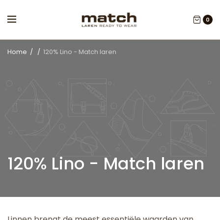
0
Home
/
/
120% Lino - Match laren
120% Lino - Match laren
Linnen brengt de meest essentiële waarden van