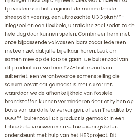
hij langer mooi blijft. Hij heeft alles wat kinderen zo
fijn vinden aan het origineel: de kenmerkende
sheepskin voering, een ultrazachte UGGplush™-
inlegzool en een flexibele, ultralichte zool zodat ze de
hele dag door kunnen spelen. Combineer hem met
onze bijpassende volwassen laars zodat iedereen
meteen ziet dat jullie bij elkaar horen. Leuk om
samen mee op de foto te gaan! De buitenzool van
dit product is ofwel een EVA-buitenzool van
suikerriet, een verantwoorde samenstelling die
schuim bevat dat gemaakt is met suikerriet,
waardoor we de afhankelijkheid van fossiele
brandstoffen kunnen verminderen door ethyleen op
basis van aardolie te vervangen, of een Treadlite by
UGG™-buitenzool. Dit product is gemaakt in een
fabriek die vrouwen in onze toeleveringsketen
ondersteunt met hulp van het HERproject. Dit