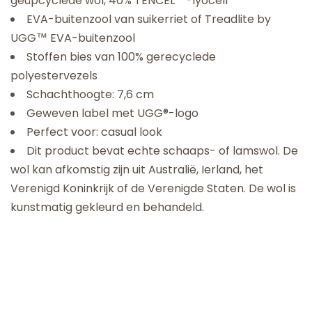
geüpcyclede wol, 40% TENCEL™-lyocell
EVA-buitenzool van suikerriet of Treadlite by
UGG™ EVA-buitenzool
Stoffen bies van 100% gerecyclede
polyestervezels
Schachthoogte: 7,6 cm
Geweven label met UGG®-logo
Perfect voor: casual look
Dit product bevat echte schaaps- of lamswol. De
wol kan afkomstig zijn uit Australië, Ierland, het
Verenigd Koninkrijk of de Verenigde Staten. De wol is
kunstmatig gekleurd en behandeld.