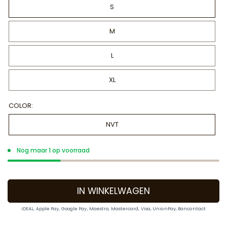
S
M
L
XL
COLOR:
NVT
Nog maar 1 op voorraad
IN WINKELWAGEN
iDEAL, Apple Pay, Google Pay, Maestro, Mastercard, Visa, UnionPay, Bancontact