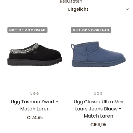
Resultaten
SORTEREN
NIET OP VOORRAAD
NIET OP VOORRAAD
UGG
UGG
Ugg Tasman Zwart -
Ugg Classic Ultra Mini
Match Laren
Laars Jeans Blauw -
Match Laren
€124,95
€169,95