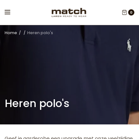
0
Home
/
/
Heren polo's
Heren polo's
Geef je garderobe een upgrade met onze veelzijdige