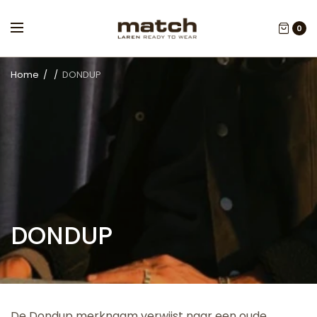
0
Home
/
/
DONDUP
DONDUP
De Dondup merknaam verwijst naar een oude