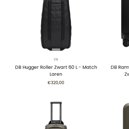
DB
DB Hugger Roller Zwart 60 L - Match
DB Ramv
Laren
Z
€320,00