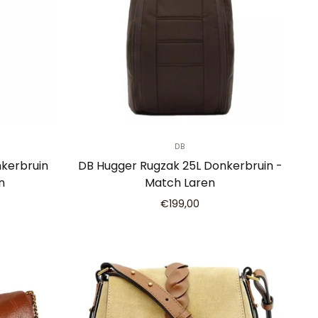
DB
kerbruin
DB Hugger Rugzak 25L Donkerbruin -
n
Match Laren
€199,00