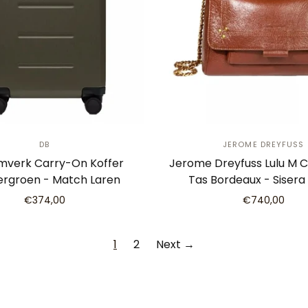
DB
JEROME DREYFUSS
mverk Carry-On Koffer
Jerome Dreyfuss Lulu M 
rgroen - Match Laren
Tas Bordeaux - Sisera
€374,00
€740,00
1
2
Next →