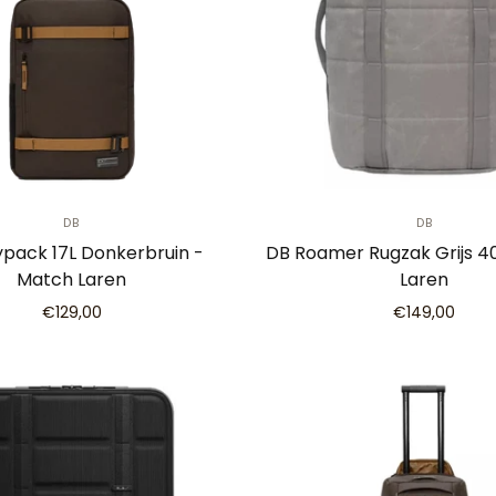
DB
DB
pack 17L Donkerbruin -
DB Roamer Rugzak Grijs 4
Match Laren
Laren
€129,00
€149,00