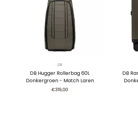
DB
DB Hugger Rollerbag 60L
DB Ra
Donkergroen - Match Laren
Donke
€319,00