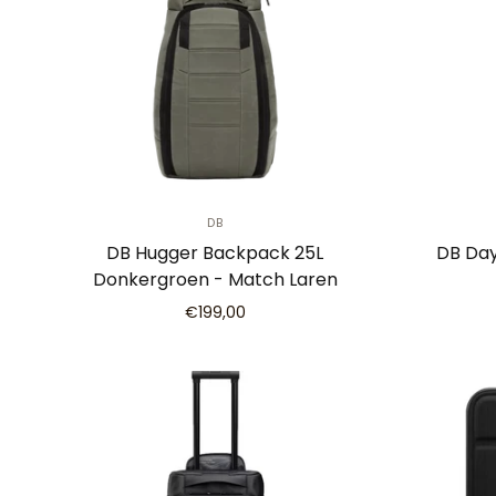
DB
DB Hugger Backpack 25L
DB Day
Donkergroen - Match Laren
€199,00