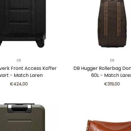
DB
DB
erk Front Access Koffer
DB Hugger Rollerbag Don
wart - Match Laren
60L - Match Lare
€424,00
€319,00