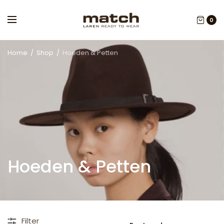
0
Home
/
Shop
/
Hoeden & Petten
Hoeden & Petten
SORT
Filter