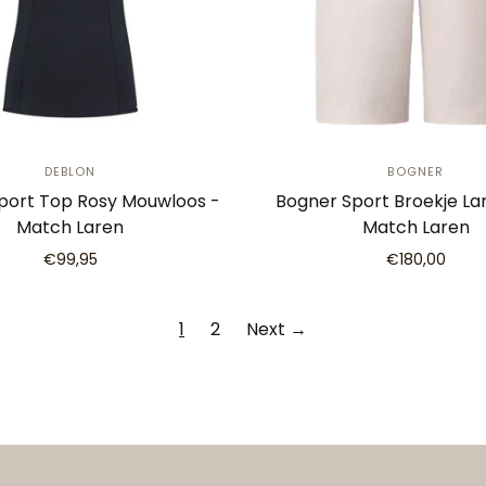
DEBLON
BOGNER
port Top Rosy Mouwloos -
Bogner Sport Broekje Lan
Match Laren
Match Laren
€99,95
€180,00
1
2
Next →