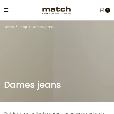
0
Home
/
Shop
/
Dames jeans
Dames jeans
Ontdek onze collectie dames jeans, waaronder de