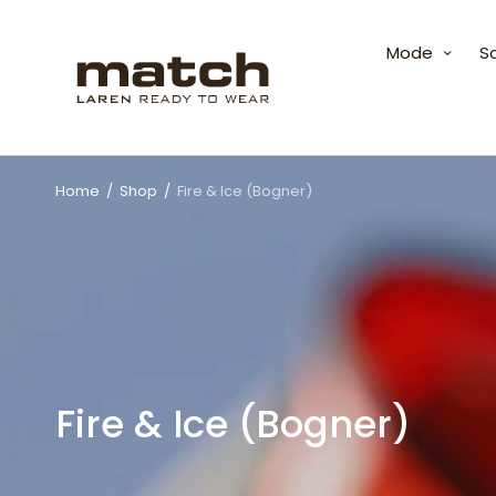
Mode
S
Home
/
Shop
/
Fire & Ice (Bogner)
Fire & Ice (Bogner)