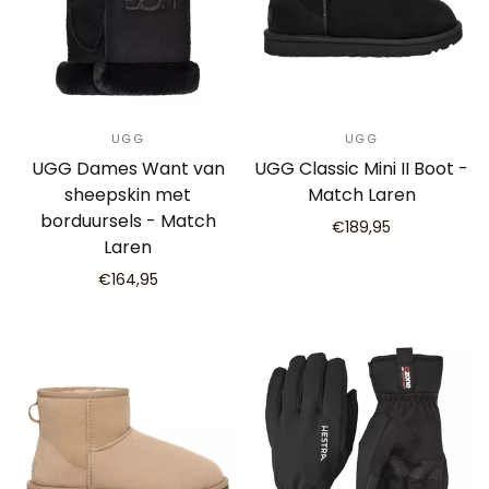
UGG
UGG
UGG Dames Want van
UGG Classic Mini II Boot -
sheepskin met
Match Laren
borduursels - Match
€189,95
Laren
€164,95