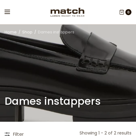
0
Home
/
Shop
/
Dames instappers
Dames instappers
Showing 1 - 2 of 2 results
Filter