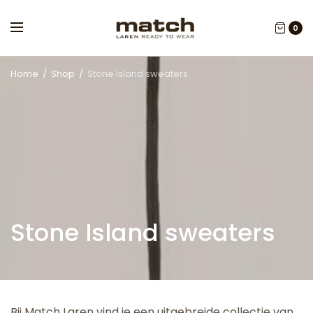
0
Home
/
Shop
/
Stone Island sweaters
Stone Island sweaters
Bij Match Laren vind je een uitgebreide collectie van