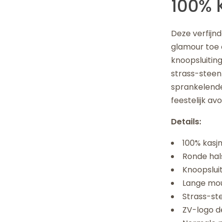
100% 
Deze verfijn
glamour toe a
knoopsluiting
strass-steen
sprankelende
feestelijk a
Details:
100% kasj
Ronde hal
Knoopsluit
Lange mo
Strass-ste
ZV-logo de