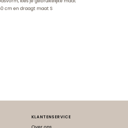
asvorm, kies je gebruikelijke maat
180 cm en draagt maat S
KLANTENSERVICE
Over ons