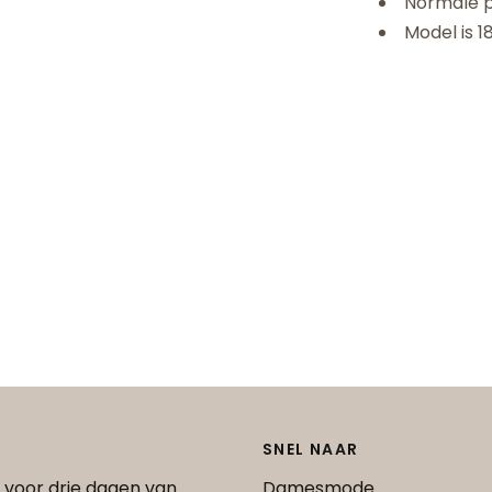
Normale p
Model is 
SNEL NAAR
 voor drie dagen van
Damesmode