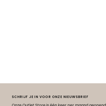
SCHRIJF JE IN VOOR ONZE NIEUWSBRIEF
Onze Outlet Store is één keer per maand geopend