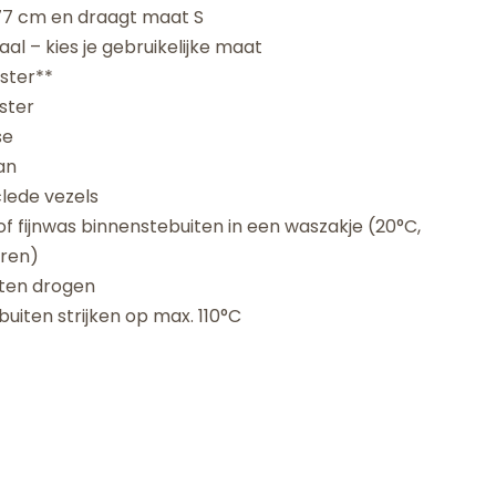
177 cm en draagt maat S
al – kies je gebruikelijke maat
ster**
ster
se
an
lede vezels
f fijnwas binnenstebuiten in een waszakje (20°C,
eren)
aten drogen
uiten strijken op max. 110°C