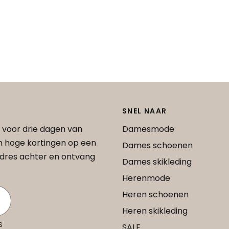
SNEL NAAR
 voor drie dagen van
Damesmode
an hoge kortingen op een
Dames schoenen
 adres achter en ontvang
Dames skikleding
Herenmode
Heren schoenen
Heren skikleding
S
SALE