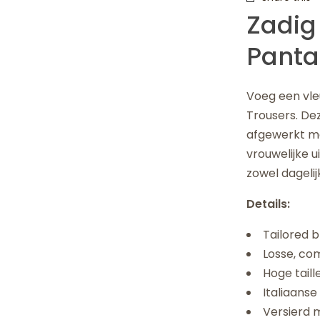
Zadig
Panta
Voeg een vle
Trousers. De
afgewerkt me
vrouwelijke u
zowel dageli
Details:
Tailored b
Losse, co
Hoge taill
Italiaans
Versierd 