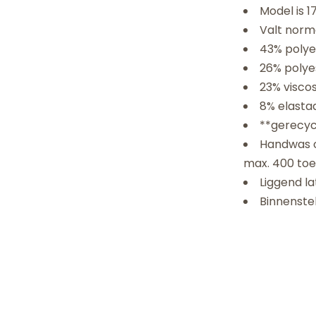
Model is 
Valt norma
43% polye
26% polye
23% visco
8% elasta
**gerecyc
Handwas o
max. 400 to
Liggend l
Binnensteb