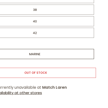
38
40
42
MARINE
OUT OF STOCK
rrently unavailable at
Match Laren
lability at other stores