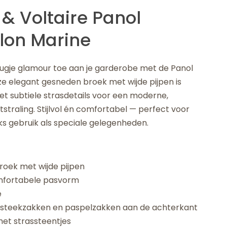
 & Voltaire Panol
lon Marine
ugje glamour toe aan je garderobe met de Panol
ze elegant gesneden broek met wijde pijpen is
t subtiele strasdetails voor een moderne,
itstraling. Stijlvol én comfortabel — perfect voor
jks gebruik als speciale gelegenheden.
roek met wijde pijpen
mfortabele pasvorm
e
e steekzakken en paspelzakken aan de achterkant
met strassteentjes