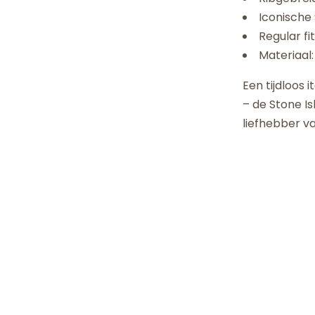
Iconische
Regular fi
Materiaal:
Een tijdloos
– de Stone I
liefhebber v