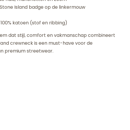
 Stone Island badge op de linkermouw
t
 100% katoen (stof en ribbing)
 item dat stijl, comfort en vakmanschap combineert
sland crewneck is een must-have voor de
an premium streetwear.