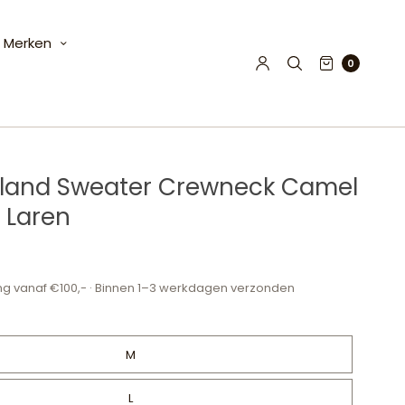
Merken
0
sland Sweater Crewneck Camel
 Laren
ng vanaf €100,- · Binnen 1–3 werkdagen verzonden
M
L