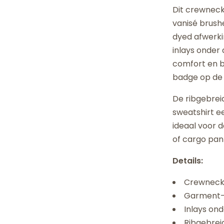
Dit crewneck
vanisé brush
dyed afwerkin
inlays onder
comfort en be
badge op de 
De ribgebrei
sweatshirt ee
ideaal voor 
of cargo pan
Details:
Crewneck 
Garment-d
Inlays on
Ribgebrei