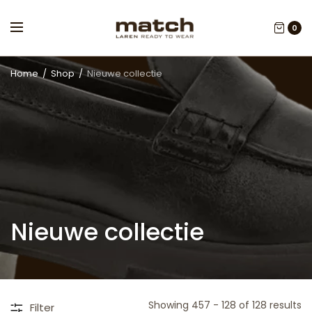
0
Home
/
Shop
/
Nieuwe collectie
Nieuwe collectie
Showing 457 - 128 of 128 results
Filter